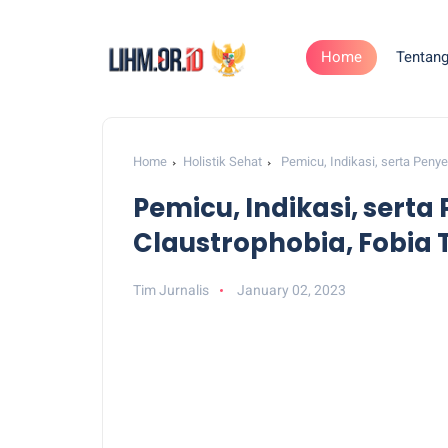
Home
Tentan
Home
Holistik Sehat
Pemicu, Indikasi, serta Peny
Pemicu, Indikasi, ser
Claustrophobia, Fobia
Tim Jurnalis
January 02, 2023