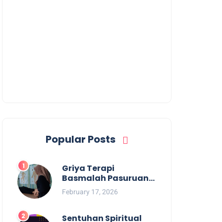
Popular Posts
Griya Terapi
Basmalah Pasuruan
Solusi Pemulihan Fisik
February 17, 2026
dan Mental
Terpercaya
Sentuhan Spiritual