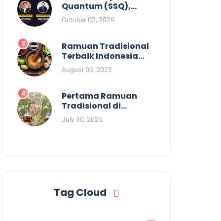
Quantum (SSQ),
Revolusi Pengobatan
October 02, 2025
Tanpa Obat
Ramuan Tradisional
Terbaik Indonesia
untuk Kolesterol:
August 03, 2025
Solusi Alami Warisan
Leluhur
Pertama Ramuan
Tradisional di
Indonesia: Jejak
July 30, 2025
Leluhur dalam
Pengobatan Alami
Tag Cloud