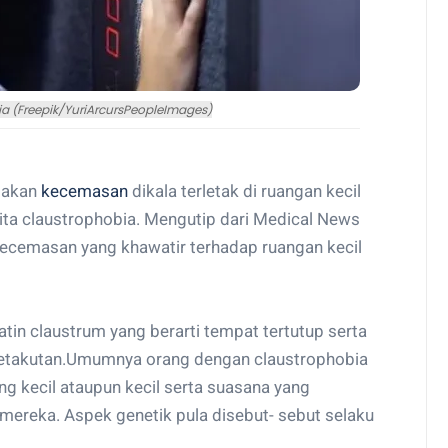
bia (Freepik/YuriArcursPeopleImages)
sakan
kecemasan
dikala terletak di ruangan kecil
rita claustrophobia. Mengutip dari Medical News
 kecemasan yang khawatir terhadap ruangan kecil
atin claustrum yang berarti tempat tertutup serta
 ketakutan.Umumnya orang dengan claustrophobia
g kecil ataupun kecil serta suasana yang
ereka. Aspek genetik pula disebut- sebut selaku