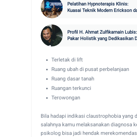
Pelatihan Hypnoterapis Klinis:
Kuasai Teknik Modern Erickson d
Klasik Elman
Profil H. Ahmat Zulfikarnain Lubis:
Pakar Holistik yang Dedikasikan D
di Indonesian Life Skill Academy
Terletak di lift
Ruang ubah di pusat perbelanjaan
Ruang dasar tanah
Ruangan terkunci
Terowongan
Bila hadapi indikasi claustrophobia yang d
salahnya kamu melaksanakan diagnosa ke
psikolog bisa jadi hendak merekomendas