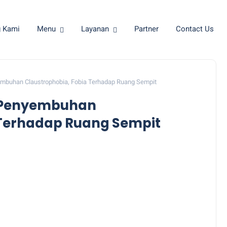
g Kami
Menu
Layanan
Partner
Contact Us
embuhan Claustrophobia, Fobia Terhadap Ruang Sempit
ta Penyembuhan
 Terhadap Ruang Sempit