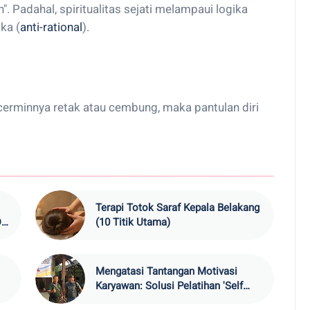
". Padahal, spiritualitas sejati melampaui logika
ka (
anti-rational
).
a cerminnya retak atau cembung, maka pantulan diri
Terapi Totok Saraf Kepala Belakang
iri
(10 Titik Utama)
Mengatasi Tantangan Motivasi
Karyawan: Solusi Pelatihan 'Self
Motivation Skill' untuk Kinerja