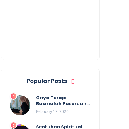
Popular Posts
Griya Terapi
Basmalah Pasuruan
Solusi Pemulihan Fisik
February 17, 2026
dan Mental
Terpercaya
Sentuhan Spiritual