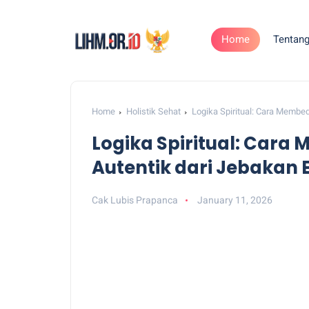
Home
Tentan
Home
Holistik Sehat
Logika Spiritual: Cara Membe
Logika Spiritual: Car
Autentik dari Jebakan 
Cak Lubis Prapanca
January 11, 2026