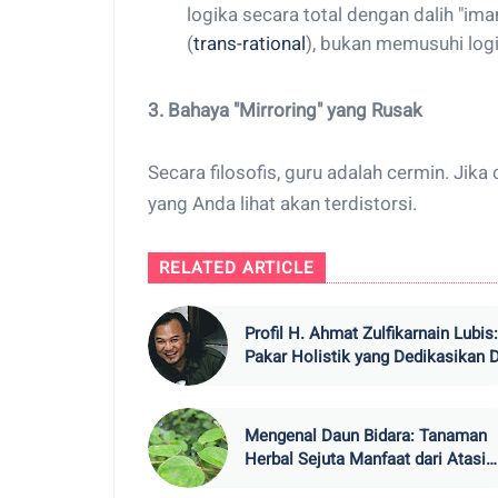
logika secara total dengan dalih "iman
(
trans-rational
), bukan memusuhi logi
3. Bahaya "Mirroring" yang Rusak
Secara filosofis, guru adalah cermin. Jik
yang Anda lihat akan terdistorsi.
RELATED ARTICLE
Profil H. Ahmat Zulfikarnain Lubis:
Pakar Holistik yang Dedikasikan D
di Indonesian Life Skill Academy
Mengenal Daun Bidara: Tanaman
Herbal Sejuta Manfaat dari Atasi
Insomnia hingga Gula Darah