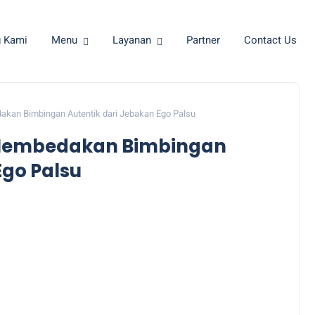
g Kami
Menu
Layanan
Partner
Contact Us
dakan Bimbingan Autentik dari Jebakan Ego Palsu
a Membedakan Bimbingan
Ego Palsu