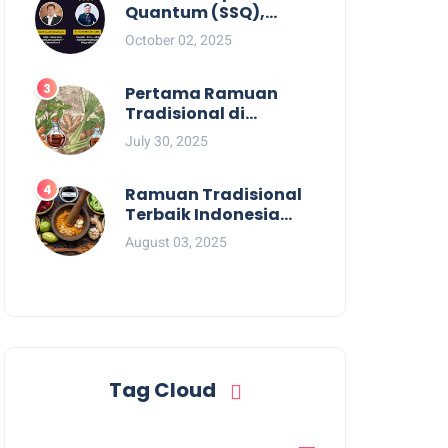
Quantum (SSQ),
Revolusi Pengobatan
October 02, 2025
Tanpa Obat
Pertama Ramuan
Tradisional di
Indonesia: Jejak
July 30, 2025
Leluhur dalam
Pengobatan Alami
Ramuan Tradisional
Terbaik Indonesia
untuk Kolesterol:
August 03, 2025
Solusi Alami Warisan
Leluhur
Tag Cloud