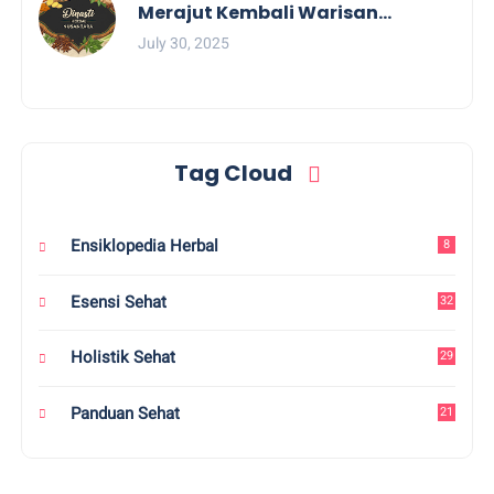
Merajut Kembali Warisan
Pengobatan Tradisional
July 30, 2025
Tag Cloud
Ensiklopedia Herbal
8
Esensi Sehat
32
Holistik Sehat
29
Panduan Sehat
21