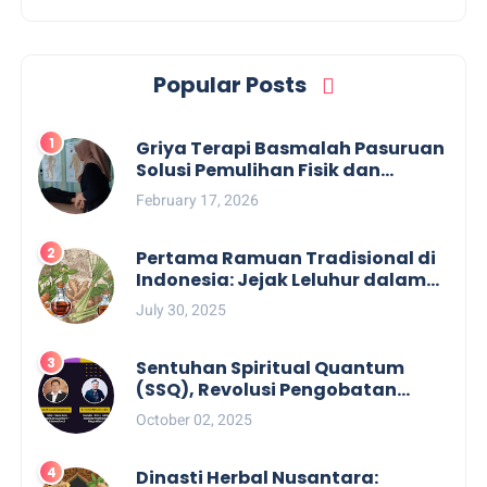
Popular Posts
Griya Terapi Basmalah Pasuruan
Solusi Pemulihan Fisik dan
Mental Terpercaya
February 17, 2026
Pertama Ramuan Tradisional di
Indonesia: Jejak Leluhur dalam
Pengobatan Alami
July 30, 2025
Sentuhan Spiritual Quantum
(SSQ), Revolusi Pengobatan
Tanpa Obat
October 02, 2025
Dinasti Herbal Nusantara: