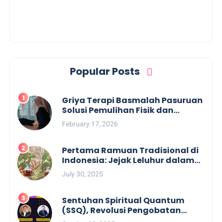
Popular Posts
Griya Terapi Basmalah Pasuruan
Solusi Pemulihan Fisik dan
Mental Terpercaya
February 17, 2026
Pertama Ramuan Tradisional di
Indonesia: Jejak Leluhur dalam
Pengobatan Alami
July 30, 2025
Sentuhan Spiritual Quantum
(SSQ), Revolusi Pengobatan
Tanpa Obat