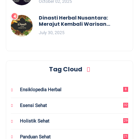
October 02, 2025
Dinasti Herbal Nusantara:
Merajut Kembali Warisan
Pengobatan Tradisional
July 30, 2025
Tag Cloud
Ensiklopedia Herbal
8
Esensi Sehat
32
Holistik Sehat
29
Panduan Sehat
21